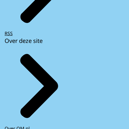
RSS
Over deze site
Over OM.nl