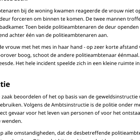
btenaren bij de woning kwamen reageerde de vrouw niet op
eur forceren om binnen te komen. De twee mannen troffen
n badkamer. Toen beide politieambtenaren de deur openden
gend achter één van de politieambtenaren aan.
 vrouw met het mes in haar hand - op zeer korte afstand 
oorover boog, schoot de andere politieambtenaar éénmaal. 
esde. Het hele incident speelde zich in een kleine ruimte in
tie
 zaak beoordelen of het op basis van de geweldsinstructi
ebruiken. Volgens de Ambtsinstructie is de politie onder 
rect gevaar voor het leven van personen of voor het ontsta
te wenden.
op alle omstandigheden, dat de desbetreffende politieamb