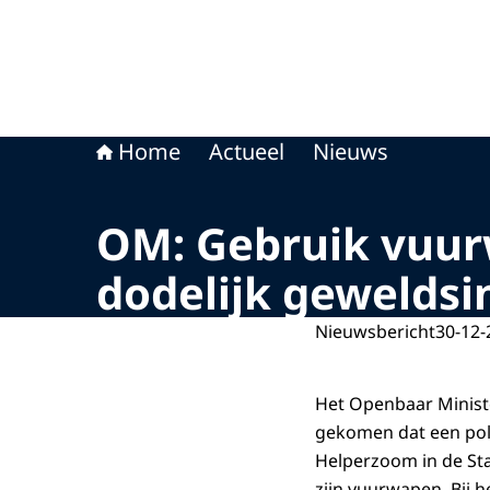
Home
Actueel
Nieuws
OM: Gebruik vuurw
dodelijk geweldsi
Nieuwsbericht
30-12-
Het Openbaar Ministe
gekomen dat een poli
Helperzoom in de St
zijn vuurwapen. Bij 