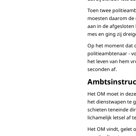
Toen twee politieam
moesten daarom de d
aan in de afgeslote
mes en ging zij drei
Op het moment dat de
politieambtenaar - v
het leven van hem vre
seconden af.
Ambtsinstruc
Het OM moet in deze
het dienstwapen te g
schieten teneinde di
lichamelijk letsel af 
Het OM vindt, gelet 