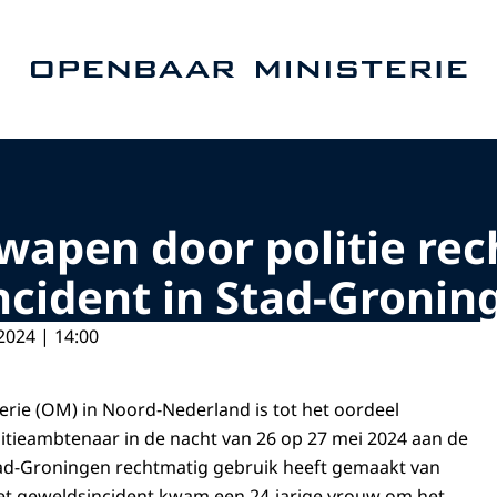
Naar de homepage van Openbaar Ministerie
apen door politie rec
ncident in Stad-Gronin
2024 | 14:00
rie (OM) in Noord-Nederland is tot het oordeel
tieambtenaar in de nacht van 26 op 27 mei 2024 aan de
ad-Groningen rechtmatig gebruik heeft gemaakt van
het geweldsincident kwam een 24-jarige vrouw om het