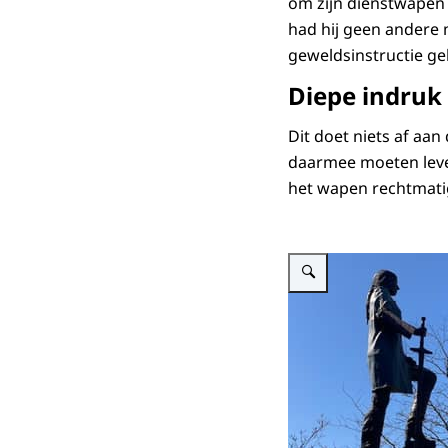
om zijn dienstwapen t
had hij geen andere 
geweldsinstructie ge
Diepe indruk
Dit doet niets af aan
daarmee moeten leven
het wapen rechtmatig
Vergroot afbeelding Parket