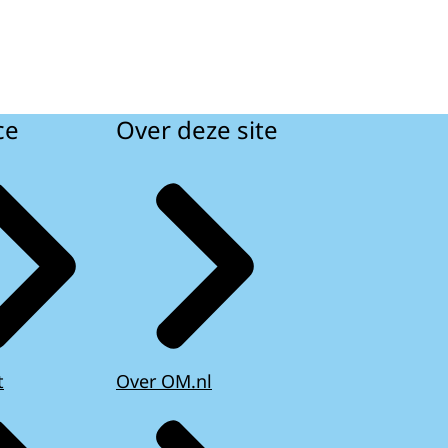
ce
Over deze site
t
Over OM.nl