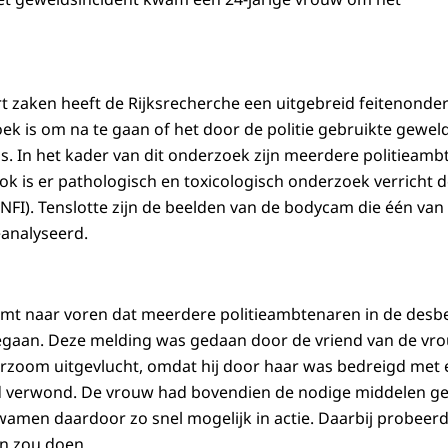
oort zaken heeft de Rijksrecherche een uitgebreid feitenond
oek is om na te gaan of het door de politie gebruikte gewe
s. In het kader van dit onderzoek zijn meerdere politieam
k is er pathologisch en toxicologisch onderzoek verricht 
(NFI). Tenslotte zijn de beelden van de bodycam die één va
analyseerd.
omt naar voren dat meerdere politieambtenaren in de desb
egaan. Deze melding was gedaan door de vriend van de vro
zoom uitgevlucht, omdat hij door haar was bedreigd met e
d verwond. De vrouw had bovendien de nodige middelen ge
amen daardoor zo snel mogelijk in actie. Daarbij probeer
aan zou doen.