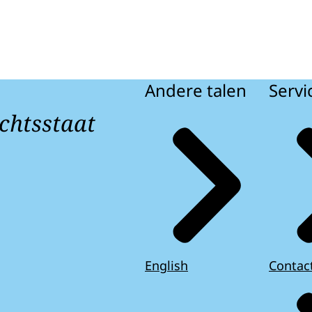
Andere talen
Servi
chtsstaat
English
Contac