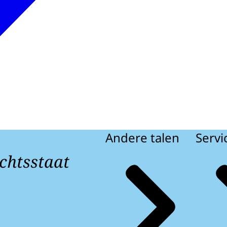
Andere talen
Servi
chtsstaat