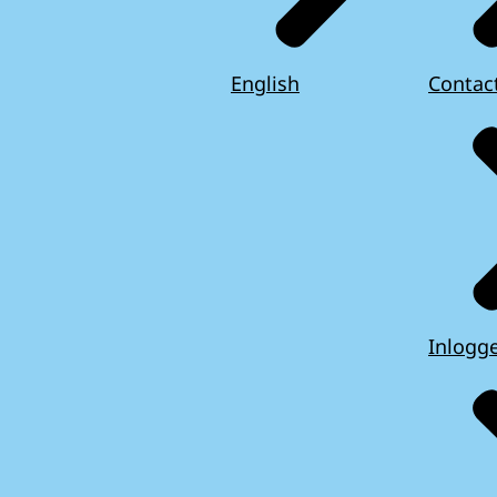
English
Contac
Inlogg