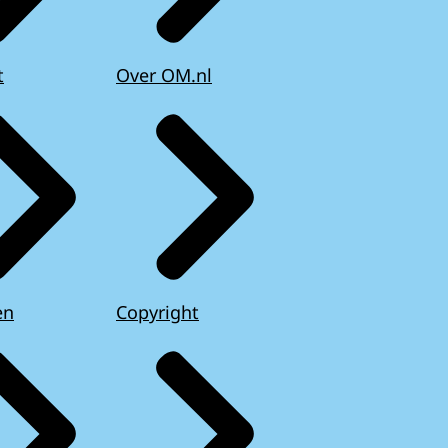
t
Over OM.nl
en
Copyright