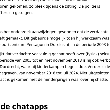
ren gekomen, zo bleek tijdens de zitting. De politie is
ffers en getuigen.
dens het onderzoek aanwijzingen gevonden dat de verdachte 
eft gemaakt. Dit gebeurde mogelijk toen hij werkzaam was a
 sportcentrum Pentagon in Dordrecht, in de periode 2003 t
jkt dat verdachte veelvuldig gechat heeft over (fysiek) seks
 periode van 2003 tot en met november 2018 is hij ook ve
Dordrecht, waar hij kinderkampen begeleidde. Verder is d
degraven, van november 2018 tot juli 2024. Niet uitgesloten
ntact is gekomen met de minderjarigen waarover hij chatte.
lde chatapps