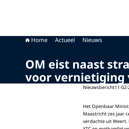
Home
Actueel
Nieuws
OM eist naast str
voor vernietiging
Nieuwsbericht
11-02-
Het Openbaar Minist
Maastricht zes jaar c
verdachte uit Weert.
XTC en methamfetami