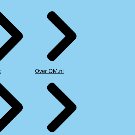
t
Over OM.nl