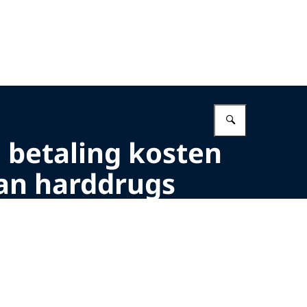
Vul in wat 
n betaling kosten
van harddrugs