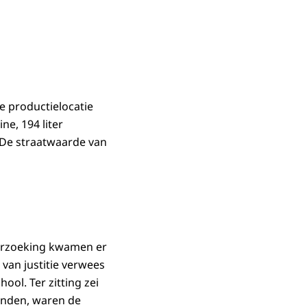
ge productielocatie
ne, 194 liter
 De straatwaarde van
oorzoeking kwamen er
van justitie verwees
ool. Ter zitting zei
evonden, waren de