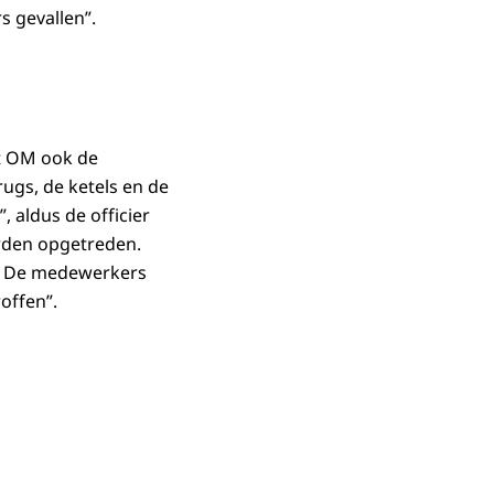
 gevallen”.
et OM ook de
ugs, de ketels en de
 aldus de officier
orden opgetreden.
t. De medewerkers
roffen”.