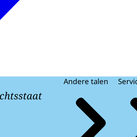
Andere talen
Servi
chtsstaat