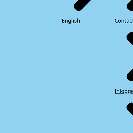
English
Contac
Inlogg