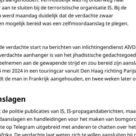
an te sluiten bij de terroristische organisatie IS. Bij de
 werd maandag duidelijk dat de verdachte zwaar
en mogelijk bereid was een zelfmoordaanslag te plegen.
e verdachte start na berichten van inlichtingendienst AIV
erdachte aanhanger is van het jihadistische gedachtegoed
l deelnemen aan de gewapende strijd en zou bereid zijn aans
4 mei 2024 in een touringcar vanuit Den Haag richting Parijs 
dt de man in Frankrijk aangehouden, en twee weken later 
nslagen
t de politie publicaties van IS, IS-propagandaberichten, maa
daanslagen en handleidingen voor het maken van bomgorde
hte op Telegram uitgebreid met anderen te chatten over het
frika. De verdachte laat weten zich te willen aansluiten bij