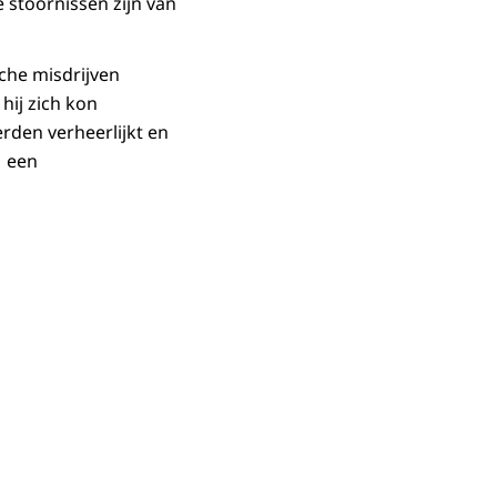
 stoornissen zijn van
che misdrijven
hij zich kon
erden verheerlijkt en
M een