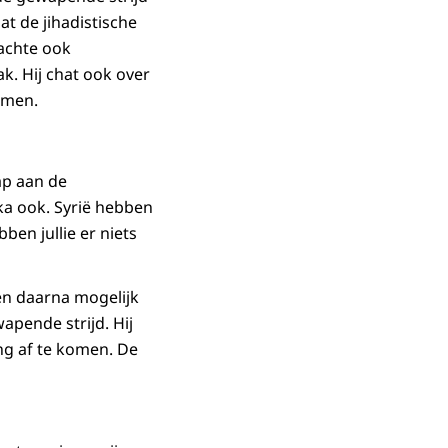
dat de jihadistische
dachte ook
k. Hij chat ook over
ilmen.
ap aan de
ka ook. Syrië hebben
ben jullie er niets
 en daarna mogelijk
apende strijd. Hij
ng af te komen. De