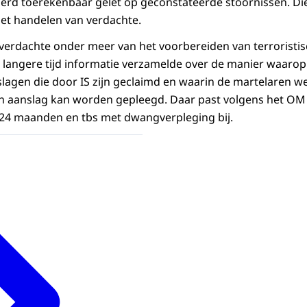
erd toerekenbaar gelet op geconstateerde stoornissen. Die
et handelen van verdachte.
erdachte onder meer van het voorbereiden van terroristis
langere tijd informatie verzamelde over de manier waarop 
nslagen die door IS zijn geclaimd en waarin de martelaren w
 aanslag kan worden gepleegd. Daar past volgens het O
 24 maanden en tbs met dwangverpleging bij.