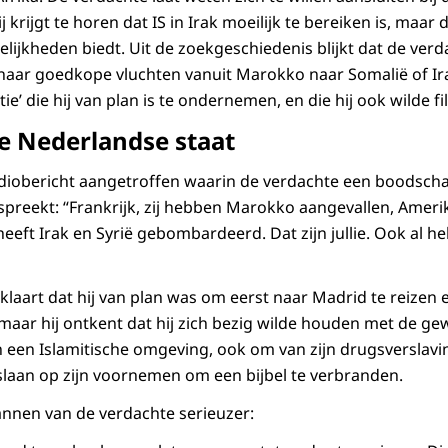
j krijgt te horen dat IS in Irak moeilijk te bereiken is, maar 
elijkheden biedt. Uit de zoekgeschiedenis blijkt dat de ver
naar goedkope vluchten vanuit Marokko naar Somalië of Ira
ie’ die hij van plan is te ondernemen, en die hij ook wilde f
de Nederlandse staat
diobericht aangetroffen waarin de verdachte een boodsch
spreekt: “Frankrijk, zij hebben Marokko aangevallen, Ameri
eeft Irak en Syrië gebombardeerd. Dat zijn jullie. Ook al heb
rklaart dat hij van plan was om eerst naar Madrid te reizen
 maar hij ontkent dat hij zich bezig wilde houden met de gew
 een Islamitische omgeving, ook om van zijn drugsverslavi
 slaan op zijn voornemen om een bijbel te verbranden.
nnen van de verdachte serieuzer: