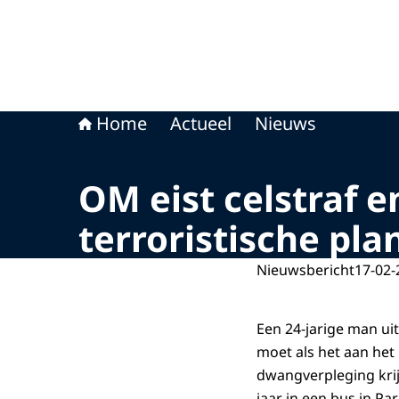
Home
Actueel
Nieuws
OM eist celstraf 
terroristische pl
Nieuwsbericht
17-02-
Een 24-jarige man uit
moet als het aan het
dwangverpleging krij
jaar in een bus in P