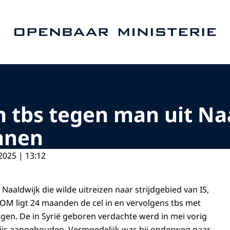
Naar de homepage van Openbaar Ministerie
en tbs tegen man uit N
annen
2025 | 13:12
 Naaldwijk die wilde uitreizen naar strijdgebied van IS,
 OM ligt 24 maanden de cel in en vervolgens tbs met
gen. De in Syrië geboren verdachte werd in mei vorig
arijs aangehouden. Vermoedelijk was hij onderweg naar