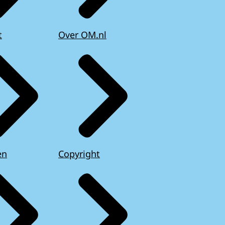
t
Over OM.nl
en
Copyright