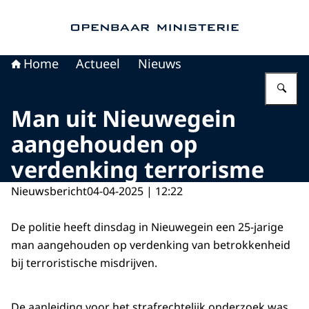
Naar de homepage van Openbaar Ministerie
Home
Actueel
Nieuws
Vu
Man uit Nieuwegein
aangehouden op
verdenking terrorisme
Nieuwsbericht
04-04-2025 | 12:22
De politie heeft dinsdag in Nieuwegein een 25-jarige
man aangehouden op verdenking van betrokkenheid
bij terroristische misdrijven.
De aanleiding voor het strafrechtelijk onderzoek was