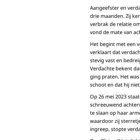
Aangeefster en verda
drie maanden. Zij ken
verbrak de relatie o
vond de mate van ach
Het begint met een v
verklaart dat verdach
stevig vast en bedreig
Verdachte bekent dat
ging praten. Het was
schoot en dat hij nie
Op 26 mei 2023 staat
schreeuwend achtervo
te slaan op haar arme
waardoor zij sterretj
ingreep, stopte verd