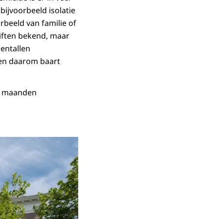
bijvoorbeeld isolatie
orbeeld van familie of
iften bekend, maar
ientallen
 en daarom baart
en maanden