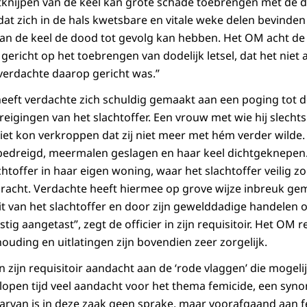
chtknijpen van de keel kan grote schade toebrengen met de d
at zich in de hals kwetsbare en vitale weke delen bevinden
van de keel de dood tot gevolg kan hebben. Het OM acht d
gericht op het toebrengen van dodelijk letsel, dat het niet
 verdachte daarop gericht was.”
eeft verdachte zich schuldig gemaakt aan een poging tot 
igingen van het slachtoffer. Een vrouw met wie hij slechts 
 niet kon verkroppen dat zij niet meer met hém verder wilde
 bedreigd, meermalen geslagen en haar keel dichtgeknepen.
chtoffer in haar eigen woning, waar het slachtoffer veilig z
bracht. Verdachte heeft hiermee op grove wijze inbreuk ge
eit van het slachtoffer en door zijn gewelddadige handelen 
tig aangetast”, zegt de officier in zijn requisitoir. Het OM 
houding en uitlatingen zijn bovendien zeer zorgelijk.
in zijn requisitoir aandacht aan de ‘rode vlaggen’ die mogeli
fgelopen tijd veel aandacht voor het thema femicide, een s
rvan is in deze zaak geen sprake, maar voorafgaand aan fem