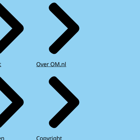
t
Over OM.nl
en
Copyright