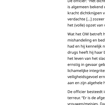
De officier: “Het di
is algemeen bekend d
kracht dichtknijpen 
verdachte […] zozeer 
het (volle) opzet van
Wat het OM betreft h
mishandeling en bedre
had en hij kennelijk
drugs heeft hij haar
het leven van het sla
ernstig in gevaar ge
lichamelijke integrit
veiligheidsgevoel erns
aan en zijn algehele 
De officier besteedt 
terreur. “Er is de a
vrouwen/meisjes. Daa