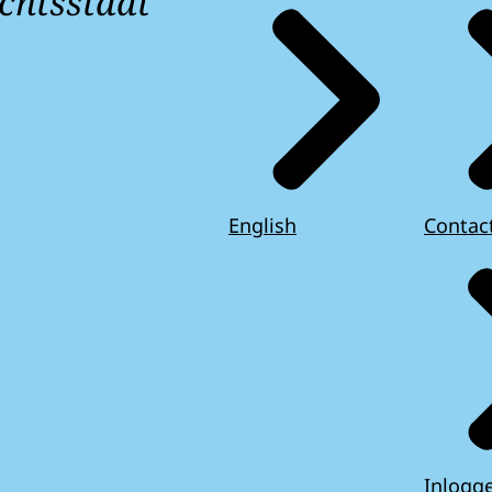
chtsstaat
English
Contac
Inlogg