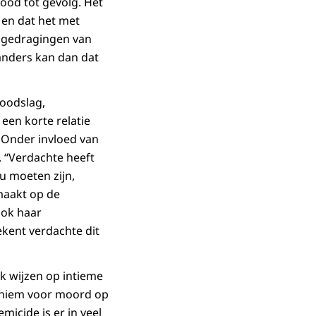
ood tot gevolg. Het
 en dat het met
e gedragingen van
 anders kan dan dat
doodslag,
een korte relatie
. Onder invloed van
 “Verdachte heeft
ou moeten zijn,
maakt op de
ook haar
rekent verdachte dit
jk wijzen op intieme
ynoniem voor moord op
icide is er in veel