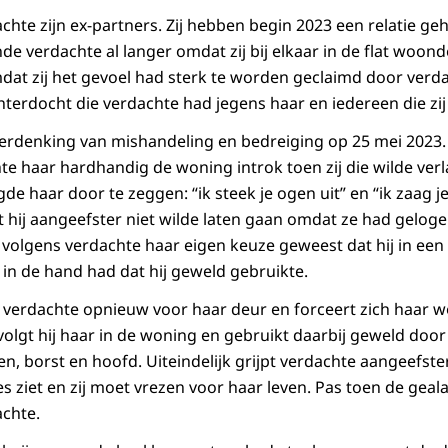
chte zijn ex-partners. Zij hebben begin 2023 een relatie g
de verdachte al langer omdat zij bij elkaar in de flat woon
mdat zij het gevoel had sterk te worden geclaimd door verd
terdocht die verdachte had jegens haar en iedereen die zij
erdenking van mishandeling en bedreiging op 25 mei 2023.
te haar hardhandig de woning introk toen zij die wilde verla
de haar door te zeggen: “ik steek je ogen uit” en “ik zaag je 
 hij aangeefster niet wilde laten gaan omdat ze had gelogen
 volgens verdachte haar eigen keuze geweest dat hij in een
t in de hand had dat hij geweld gebruikte.
 verdachte opnieuw voor haar deur en forceert zich haar w
lgt hij haar in de woning en gebruikt daarbij geweld door 
n, borst en hoofd. Uiteindelijk grijpt verdachte aangeefster
es ziet en zij moet vrezen voor haar leven. Pas toen de geal
achte.