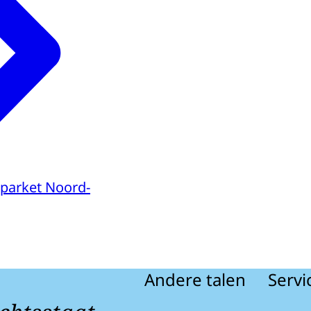
parket Noord-
Andere talen
Servi