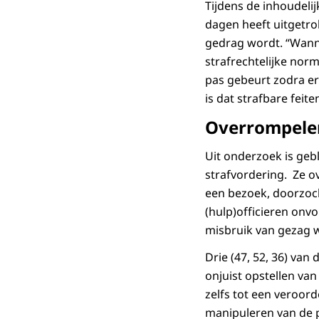
Tijdens de inhoudeli
dagen heeft uitgetro
gedrag wordt. “Wanne
strafrechtelijke nor
pas gebeurt zodra er
is dat strafbare feite
Overrompele
Uit onderzoek is geb
strafvordering. Ze o
een bezoek, doorzoc
(hulp)officieren onvo
misbruik van gezag w
Drie (47, 52, 36) van
onjuist opstellen va
zelfs tot een veroorde
manipuleren van de pv