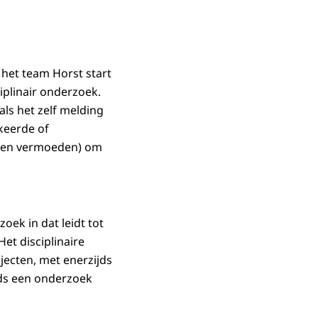
het team Horst start
ciplinair onderzoek.
ls het zelf melding
keerde of
n een vermoeden) om
oek in dat leidt tot
Het disciplinaire
ajecten, met enerzijds
jds een onderzoek