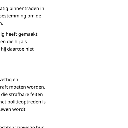
matig binnentraden in
 toestemming om de
n.
ldig heeft gemaakt
n die hij als
hij daartoe niet
wettig en
traft moeten worden.
 die strafbare feiten
het politieoptreden is
rouwen wordt
erdachten vanwege hun