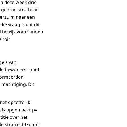
da deze week drie
 gedrag strafbaar
verzuim naar een
e vraag is dat dit
nd bewijs voorhanden
itoir.
gels van
nde bewoners – met
nformeerden
 machtiging. Dit
het opzettelijk
 vals opgemaakt pv
titie over het
le strafrechtketen.”