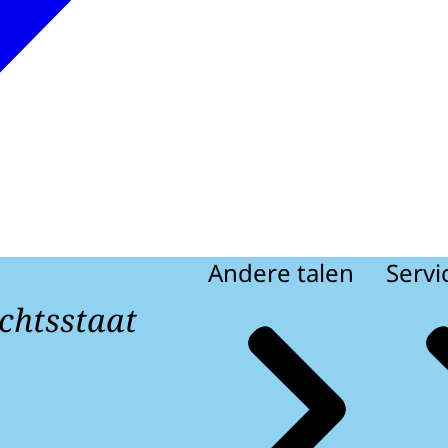
Andere talen
Servi
chtsstaat