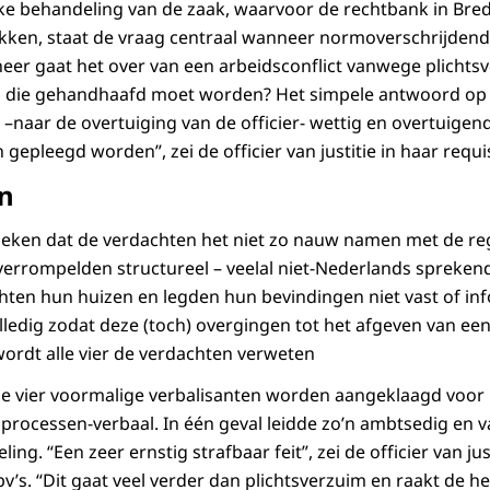
jke behandeling van de zaak, waarvoor de rechtbank in Bre
kken, staat de vraag centraal wanneer normoverschrijdend
er gaat het over van een arbeidsconflict vanwege plichts
m die gehandhaafd moet worden? Het simpele antwoord op di
 –naar de overtuiging van de officier- wettig en overtuige
n gepleegd worden”, zei de officier van justitie in haar requis
n
leken dat de verdachten het niet zo nauw namen met de re
verrompelden structureel – veelal niet-Nederlands spreke
hten hun huizen en legden hun bevindingen niet vast of i
lledig zodat deze (toch) overgingen tot het afgeven van een
ordt alle vier de verdachten verweten
 de vier voormalige verbalisanten worden aangeklaagd voor 
n processen-verbaal. In één geval leidde zo’n ambtsedig en
ling. “Een zeer ernstig strafbaar feit”, zei de officier van jus
’s. “Dit gaat veel verder dan plichtsverzuim en raakt de he