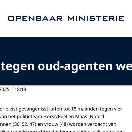
Naar de homepage van Openbaar Ministerie
t tegen oud-agenten w
2025 | 18:13
rie eist gevangenisstraffen tot 18 maanden tegen vier
an het politieteam Horst/Peel en Maas (Noord-
nnen (36, 52, 47) en vrouw (48) worden verdacht van
 bijvoorbeeld onrechtmatig binnentreden, vals opmaken