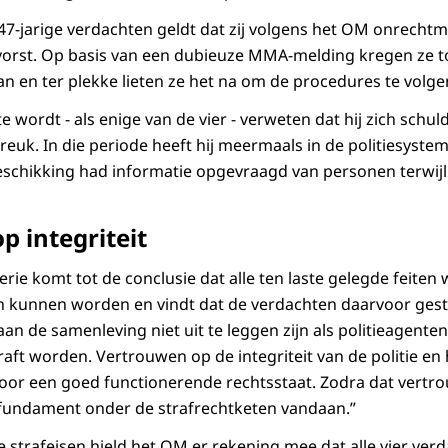
 47-jarige verdachten geldt dat zij volgens het OM onrecht
vorst. Op basis van een dubieuze MMA-melding kregen ze
n en ter plekke lieten ze het na om de procedures te volge
e wordt - als enige van de vier - verweten dat hij zich schu
uk. In die periode heeft hij meermaals in de politiesysteme
beschikking had informatie opgevraagd van personen terwijl 
 integriteit
ie komt tot de conclusie dat alle ten laste gelegde feiten 
 kunnen worden en vindt dat de verdachten daarvoor ges
 aan de samenleving niet uit te leggen zijn als politieagenten
raft worden. Vertrouwen op de integriteit van de politie en 
voor een goed functionerende rechtsstaat. Zodra dat vert
 fundament onder de strafrechtketen vandaan.”
de strafeisen hield het OM er rekening mee dat alle vier v