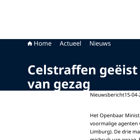
Home
Actueel
Nieuws
Celstraffen geëis
van gezag
Nieuwsbericht
15-04-
Het Openbaar Ministe
voormalige agenten v
Limburg). De drie ma
misbruik van gezag,