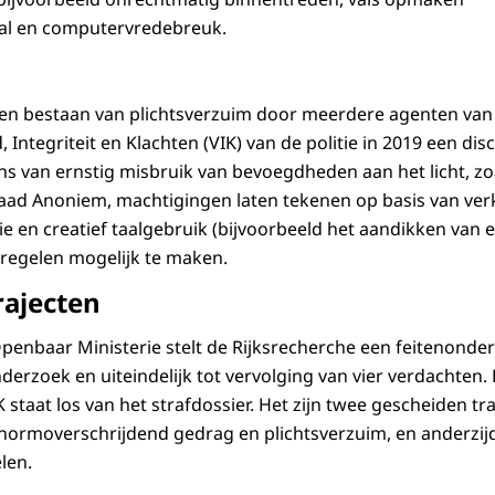
al en computervredebreuk.
en bestaan van plichtsverzuim door meerdere agenten van 
, Integriteit en Klachten (VIK) van de politie in 2019 een dis
van ernstig misbruik van bevoegdheden aan het licht, zoa
aad Anoniem, machtigingen laten tekenen op basis van ver
ie en creatief taalgebruik (bijvoorbeeld het aandikken va
tregelen mogelijk te maken.
rajecten
enbaar Ministerie stelt de Rijksrecherche een feitenonderz
nderzoek en uiteindelijk tot vervolging van vier verdachten. 
staat los van het strafdossier. Het zijn twee gescheiden tr
normoverschrijdend gedrag en plichtsverzuim, en anderzi
len.