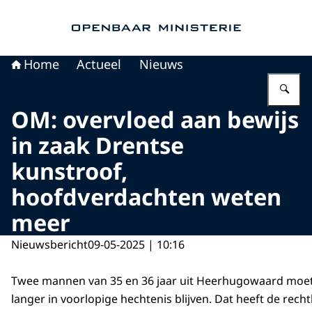
Naar de homepage van Openbaar Ministerie
Home
Actueel
Nieuws
Vu
OM: overvloed aan bewijs
in zaak Drentse
kunstroof,
hoofdverdachten weten
meer
Nieuwsbericht
09-05-2025 | 10:16
Twee mannen van 35 en 36 jaar uit Heerhugowaard moe
langer in voorlopige hechtenis blijven. Dat heeft de rec