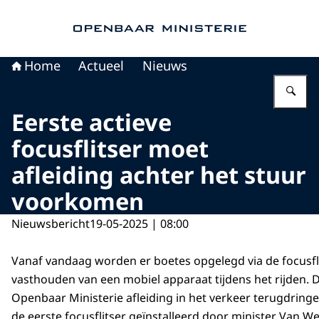
Naar de homepage van Openbaar Ministerie
Home
Actueel
Nieuws
Vu
Eerste actieve
focusflitser moet
afleiding achter het stuur
voorkomen
Nieuwsbericht
19-05-2025 | 08:00
Vanaf vandaag worden er boetes opgelegd via de focusfli
vasthouden van een mobiel apparaat tijdens het rijden. 
Openbaar Ministerie afleiding in het verkeer terugdringe
de eerste focusflitser geïnstalleerd door minister Van Wee