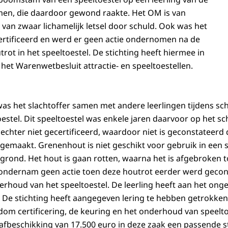
men, die daardoor gewond raakte. Het OM is van
 van zwaar lichamelijk letsel door schuld. Ook was het
certificeerd en werd er geen actie ondernomen na de
rot in het speeltoestel. De stichting heeft hiermee in
het Warenwetbesluit attractie- en speeltoestellen.
s het slachtoffer samen met andere leerlingen tijdens sch
estel. Dit speeltoestel was enkele jaren daarvoor op het sc
echter niet gecertificeerd, waardoor niet is geconstateerd 
emaakt. Grenenhout is niet geschikt voor gebruik in een sp
 grond. Het hout is gaan rotten, waarna het is afgebroken 
ondernam geen actie toen deze houtrot eerder werd gecons
erhoud van het speeltoestel. De leerling heeft aan het onge
 De stichting heeft aangegeven lering te hebben getrokken 
dom certificering, de keuring en het onderhoud van speelt
afbeschikking van 17.500 euro in deze zaak een passende st