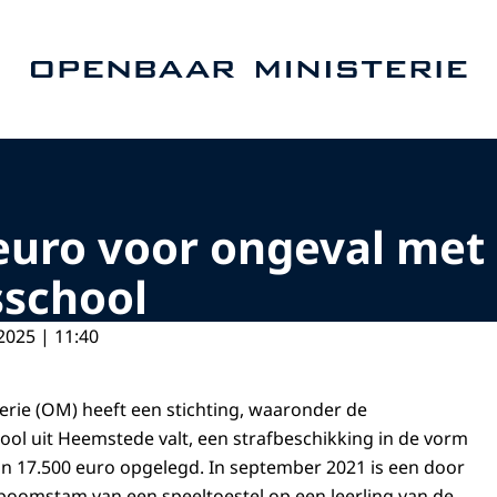
Naar de homepage van Openbaar Ministerie
euro voor ongeval met 
sschool
2025 | 11:40
rie (OM) heeft een stichting, waaronder de
ool uit Heemstede valt, een strafbeschikking in de vorm
n 17.500 euro opgelegd. In september 2021 is een door
boomstam van een speeltoestel op een leerling van de