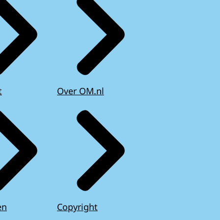
t
Over OM.nl
en
Copyright