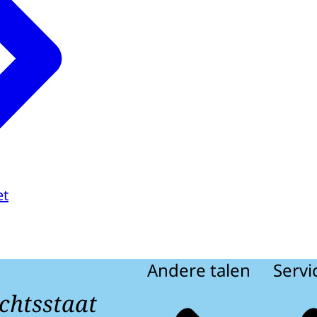
et
Andere talen
Servi
chtsstaat