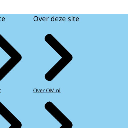
ce
Over deze site
t
Over OM.nl