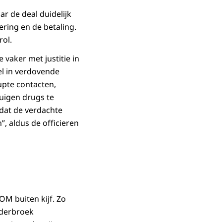
r de deal duidelijk
ering en de betaling.
rol.
 vaker met justitie in
el in verdovende
upte contacten,
tuigen drugs te
dat de verdachte
, aldus de officieren
OM buiten kijf. Zo
nderbroek