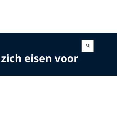
Vul in wat 
zich eisen voor