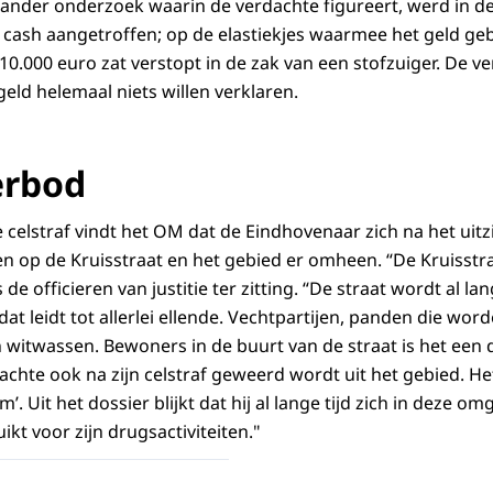
 ander onderzoek waarin de verdachte figureert, werd in de
cash aangetroffen; op de elastiekjes waarmee het geld geb
10.000 euro zat verstopt in de zak van een stofzuiger. De v
eld helemaal niets willen verklaren.
erbod
celstraf vindt het OM dat de Eindhovenaar zich na het uitzit
en op de Kruisstraat en het gebied er omheen. “De Kruisstra
e officieren van justitie ter zitting. “De straat wordt al lan
 dat leidt tot allerlei ellende. Vechtpartijen, panden die wo
n witwassen. Bewoners in de buurt van de straat is het een 
dachte ook na zijn celstraf geweerd wordt uit het gebied. He
’. Uit het dossier blijkt dat hij al lange tijd zich in deze o
kt voor zijn drugsactiviteiten."