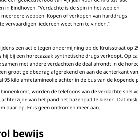
n in Eindhoven. “Verdachte is de spin in het web en
 in meerdere webben. Kopen of verkopen van harddrugs
 te vervaardigen: iedereen weet hem te vinden.”
ijdens een actie tegen ondermijning op de Kruisstraat op 
s hij bij een horecazaak synthetische drugs verkoopt. Op c
e samen met andere verdachten de deal afrondt in de hore
el een groot geldbedrag afgerekend en aan de achterkant v
al 95 kilo amfetamineolie achter in de bus van de kopende p
ak binnenkomt, worden de telefoons van de verdachte snel v
e achterzijde van het pand het hazenpad te kiezen. Dat misl
m daar op. Er is geen ontkomen meer aan.
ol bewijs