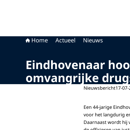
Home
Actueel
Nieuws
Eindhovenaar hoor
omvangrijke drug
Nieuwsbericht
17-07-
Een 44-jarige Eindho
voor het langdurig e
Daarnaast wordt hij 
de officieren van jus