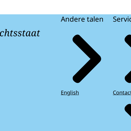
Andere talen
Servi
chtsstaat
English
Contac