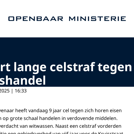
Naar de homepage van Openbaar Ministerie
t lange celstraf tegen 
shandel
2025 | 16:33
venaar heeft vandaag 9 jaar cel tegen zich horen eisen
n op grote schaal handelen in verdovende middelen.
verdacht van witwassen. Naast een celstraf vorderden
titie een gebiedsverbod van vijf jaar voor de Kruisstraat