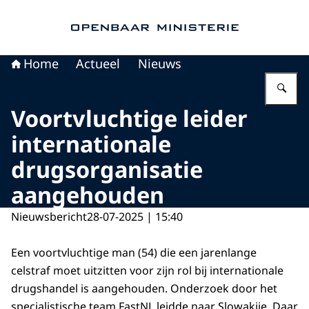
Naar de homepage van Openbaar Ministerie
Home
Actueel
Nieuws
Vu
Voortvluchtige leider
internationale
drugsorganisatie
aangehouden
Nieuwsbericht
28-07-2025 | 15:40
Een voortvluchtige man (54) die een jarenlange
celstraf moet uitzitten voor zijn rol bij internationale
drugshandel is aangehouden. Onderzoek door het
specialistische team FastNL leidde naar Slowakije. Daar