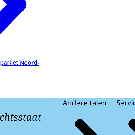
parket Noord-
Andere talen
Servi
chtsstaat