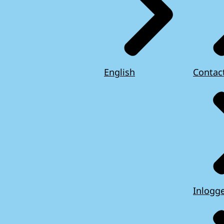
English
Contac
Inlogg