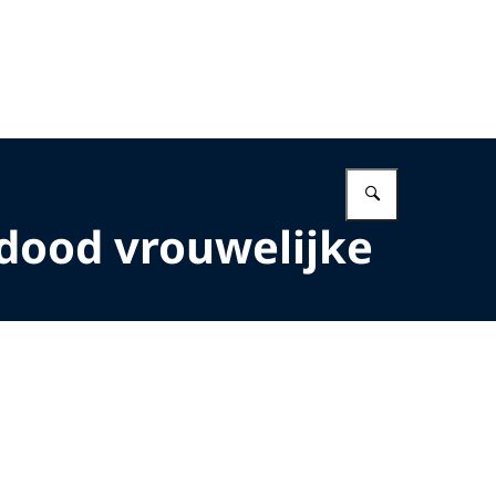
Vul in wat 
 dood vrouwelijke