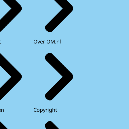
t
Over OM.nl
en
Copyright