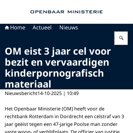
Naar de homepage van Openbaar Ministerie
Home
Actueel
Nieuws
Vu
OM eist 3 jaar cel voor
bezit en vervaardigen
kinderpornografisch
materiaal
Nieuwsbericht
14-10-2025 | 10:49
Het Openbaar Ministerie (OM) heeft voor de
rechtbank Rotterdam in Dordrecht een celstraf van 3
jaar geëist tegen een 47-jarige Poolse man zonder
vaste woon- of verblijfplaats. De officier van justitie