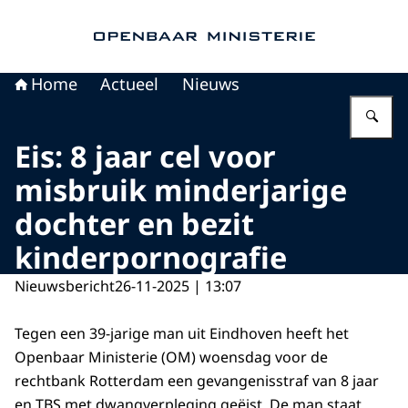
Naar de homepage van Openbaar Ministerie
Home
Actueel
Nieuws
Vu
Eis: 8 jaar cel voor
misbruik minderjarige
dochter en bezit
kinderpornografie
Nieuwsbericht
26-11-2025 | 13:07
Tegen een 39-jarige man uit Eindhoven heeft het
Openbaar Ministerie (OM) woensdag voor de
rechtbank Rotterdam een gevangenisstraf van 8 jaar
en TBS met dwangverpleging geëist. De man staat