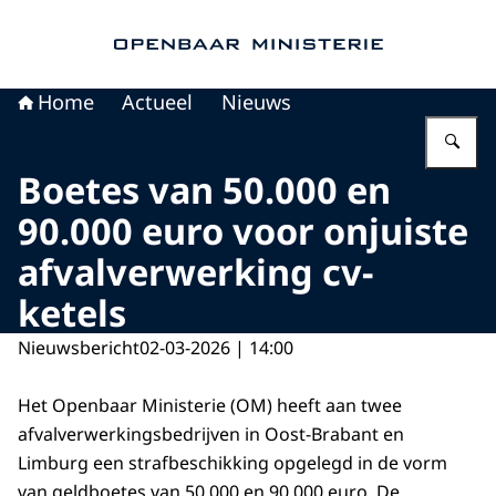
Naar de homepage van Openbaar Ministerie
Home
Actueel
Nieuws
Vu
Boetes van 50.000 en
90.000 euro voor onjuiste
afvalverwerking cv-
ketels
Nieuwsbericht
02-03-2026 | 14:00
Het Openbaar Ministerie (OM) heeft aan twee
afvalverwerkingsbedrijven in Oost-Brabant en
Limburg een strafbeschikking opgelegd in de vorm
van geldboetes van 50.000 en 90.000 euro. De