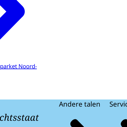
parket Noord-
Andere talen
Servi
chtsstaat