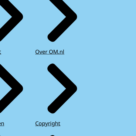
t
Over OM.nl
en
Copyright