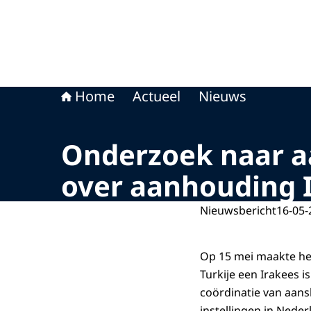
Home
Actueel
Nieuws
Onderzoek naar a
over aanhouding 
Nieuwsbericht
16-05-
Op 15 mei maakte het
Turkije een Irakees 
coördinatie van aan
instellingen in Neder