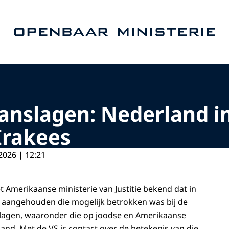
Naar de homepage van Openbaar Ministerie
anslagen: Nederland in
Irakees
2026 | 12:21
 Amerikaanse ministerie van Justitie bekend dat in
is aangehouden die mogelijk betrokken was bij de
slagen, waaronder die op joodse en Amerikaanse
land. Met de VS is contact over de betekenis van die