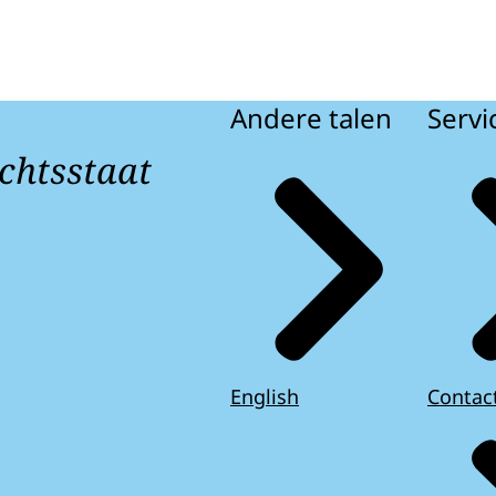
Andere talen
Servi
chtsstaat
English
Contac