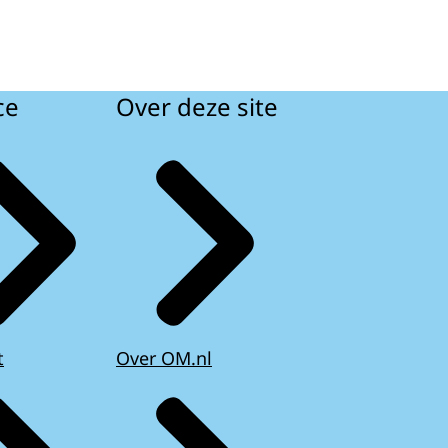
ce
Over deze site
t
Over OM.nl