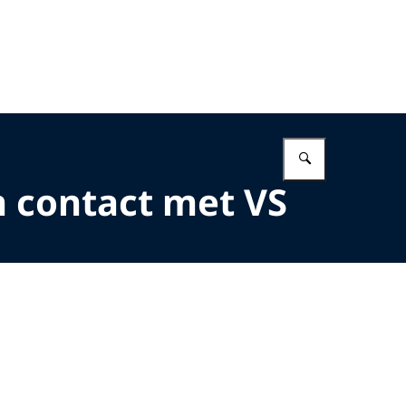
Vul in wat 
 contact met VS