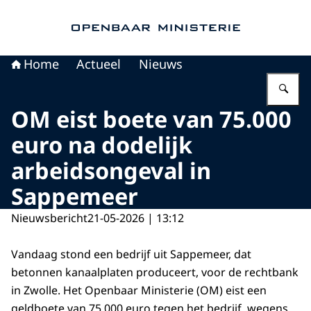
Naar de homepage van Openbaar Ministerie
Home
Actueel
Nieuws
Vu
OM eist boete van 75.000
euro na dodelijk
arbeidsongeval in
Sappemeer
Nieuwsbericht
21-05-2026 | 13:12
Vandaag stond een bedrijf uit Sappemeer, dat
betonnen kanaalplaten produceert, voor de rechtbank
in Zwolle. Het Openbaar Ministerie (OM) eist een
geldboete van 75.000 euro tegen het bedrijf, wegens