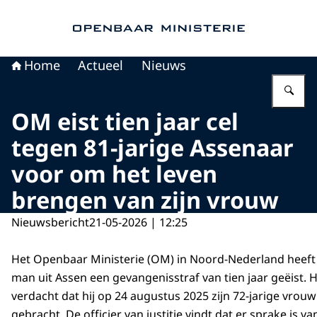
Naar de homepage van Openbaar Ministerie
Home
Actueel
Nieuws
Vu
OM eist tien jaar cel
tegen 81-jarige Assenaar
voor om het leven
brengen van zijn vrouw
Nieuwsbericht
21-05-2026 | 12:25
Het Openbaar Ministerie (OM) in Noord-Nederland heeft 
man uit Assen een gevangenisstraf van tien jaar geëist. H
verdacht dat hij op 24 augustus 2025 zijn 72-jarige vrou
gebracht. De officier van justitie vindt dat er sprake is v