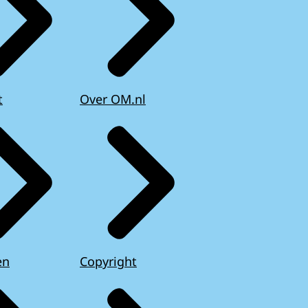
t
Over OM.nl
en
Copyright