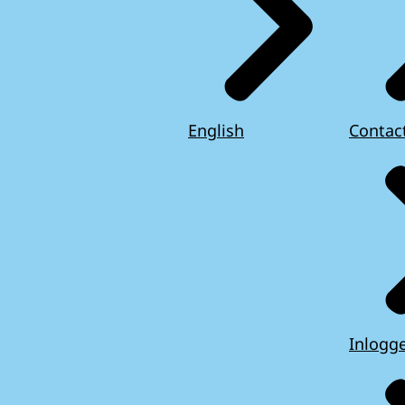
English
Contac
Inlogg