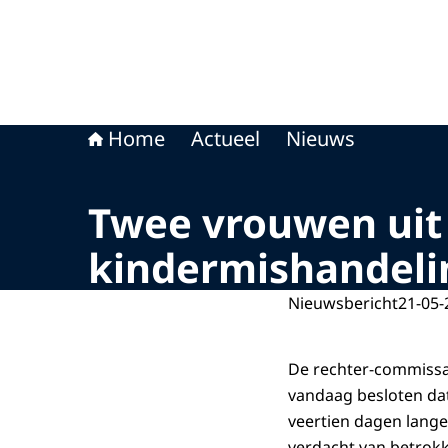
Home
Actueel
Nieuws
Twee vrouwen uit 
kindermishandeli
Nieuwsbericht
21-05-
De rechter-commissa
vandaag besloten dat
veertien dagen lange
verdacht van betrokk