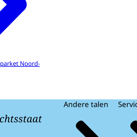
parket Noord-
Andere talen
Servi
chtsstaat