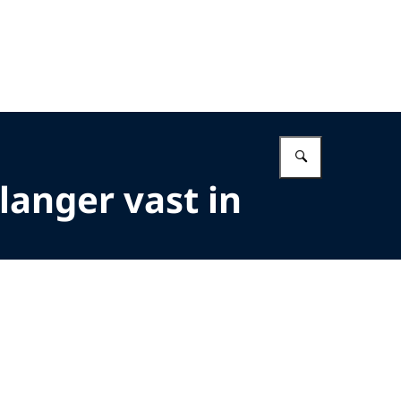
Vul in wat 
langer vast in