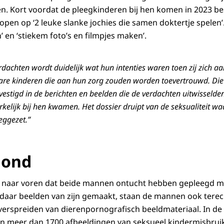
n. Kort voordat de pleegkinderen bij hen komen in 2023 b
hopen op ‘2 leuke slanke jochies die samen doktertje spelen
 en ‘stiekem foto’s en filmpjes maken’.
erdachten wordt duidelijk wat hun intenties waren toen zij zich 
are kinderen die aan hun zorg zouden worden toevertrouwd. Die
vestigd in de berichten en beelden die de verdachten uitwisselde
elijk bij hen kwamen. Het dossier druipt van de seksualiteit waa
eggezet.”
hond
k naar voren dat beide mannen ontucht hebben gepleegd m
daar beelden van zijn gemaakt, staan de mannen ook terec
verspreiden van dierenpornografisch beeldmateriaal. In d
jn meer dan 1700 afbeeldingen van seksueel kindermisbruik