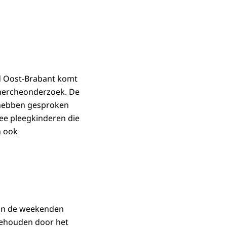
d Oost-Brabant komt
chercheonderzoek. De
 hebben gesproken
ee pleegkinderen die
n ook
 in de weekenden
gehouden door het