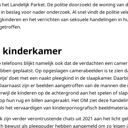
 het Landelijk Parket. De politie doorzoekt de woning van 
n beslag voor nader onderzoek. Al snel vindt de politie vel
kinderen en het verrichten van seksuele handelingen in hun 
getroffen.
n kinderkamer
 telefoons blijkt namelijk ook dat de verdachten een camer
bben geplaatst. Op opgeslagen camerabeelden is te zien d
etje’ doet met een naakt pleegkind in de slaapkamer. Daarbi
Daarnaast zijn er beelden aangetroffen van de mannen die
rwijl de kinderen op de achtergrond aan het spelen of slap
p hun rug en billen aangeraakt. Het OM ziet deze handeli
ls het vervaardigen van kinderpornografisch beeldmateriaa
 zijn verder verontrustende chats uit 2021 aan het licht g
ch bewust als pleegouder hebben aangemeld om zo ‘eigen j