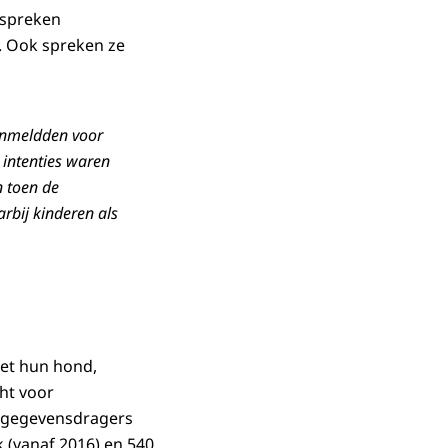
espreken
’. Ook spreken ze
aanmeldden voor
 intenties waren
n toen de
rbij kinderen als
et hun hond,
ht voor
e gegevensdragers
 (vanaf 2016) en 540