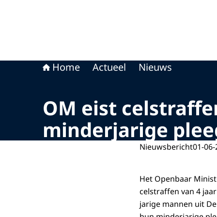
Home
Actueel
Nieuws
OM eist celstraff
minderjarige ple
Nieuwsbericht
01-06-
Het Openbaar Minist
celstraffen van 4 jaa
jarige mannen uit De
hun minderjarige ple