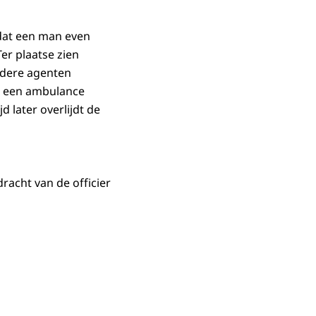
 dat een man even
er plaatse zien
rdere agenten
ok een ambulance
 later overlijdt de
racht van de officier