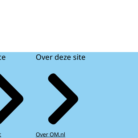
ce
Over deze site
t
Over OM.nl