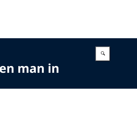
Vul in wat 
den man in