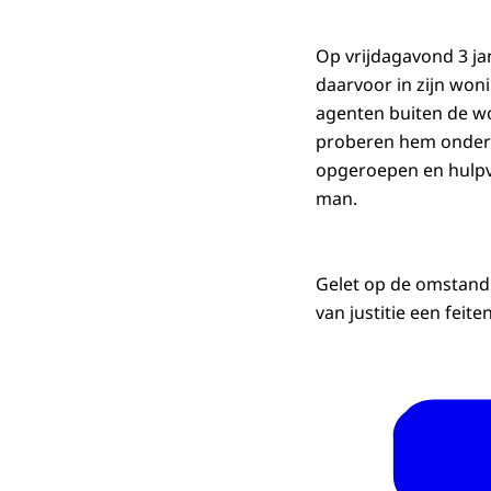
Op vrijdagavond 3 ja
daarvoor in zijn won
agenten buiten de w
proberen hem onder c
opgeroepen en hulpve
man.
Gelet op de omstandi
van justitie een fei