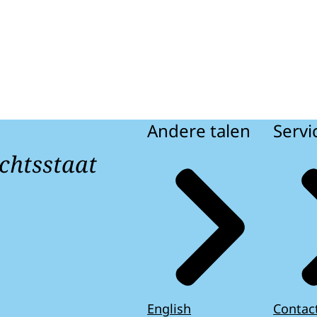
Andere talen
Servi
chtsstaat
English
Contac