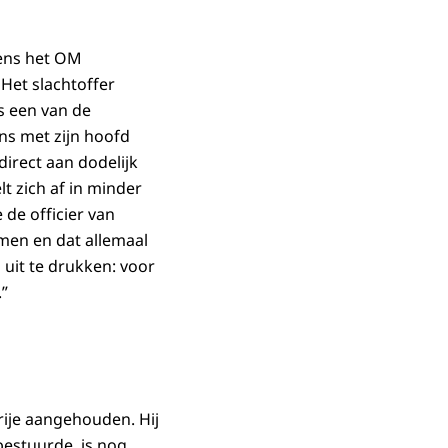
gens het OM
Het slachtoffer
s een van de
ens met zijn hoofd
direct aan dodelijk
t zich af in minder
de officier van
komen en dat allemaal
 uit te drukken: voor
.”
rije aangehouden. Hij
bestuurde, is nog