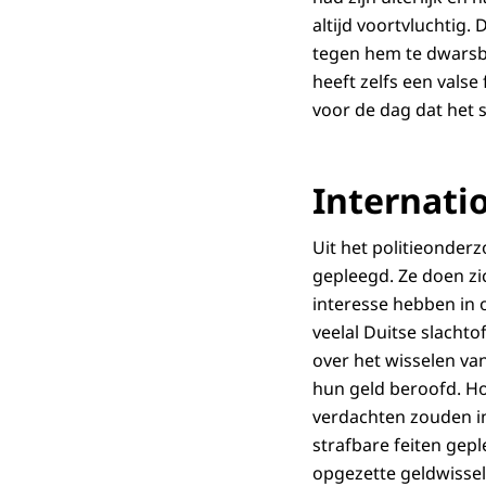
altijd voortvluchtig
tegen hem te dwarsbo
heeft zelfs een valse
voor de dag dat het 
Internati
Uit het politieonder
gepleegd. Ze doen z
interesse hebben in
veelal Duitse slacht
over het wisselen va
hun geld beroofd. H
verdachten zouden in
strafbare feiten gep
opgezette geldwisselt