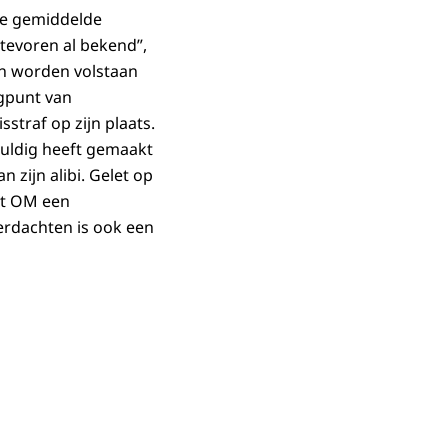
 de gemiddelde
 tevoren al bekend”,
kan worden volstaan
gpunt van
straf op zijn plaats.
huldig heeft gemaakt
 zijn alibi. Gelet op
het OM een
verdachten is ook een