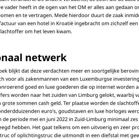
. De vader heeft in de ogen van het OM er alles aan gedaan 
men en te vertragen. Mede hierdoor duurt de zaak inmiddels
 factuur van een hotel in Kroatië ingebracht om zichzelf een 
slachtoffer om het leven kwam.
onaal netwerk
zoek blijkt dat deze verdachten meer en soortgelijke berov
ich voor als zakenmannen van een Luxemburgse investering
 onroerend goed en luxe goederen die op internet worden
offers worden naar het zuiden van Limburg gelokt, waarbij
n grote sommen cash geld. Ter plaatse worden de slachtoff
onderdduizenden euro’s, goudstaven en luxe horloges wer
 de periode mei en juni 2022 in Zuid-Limburg minimaal zes 
leegd hebben. Het gaat telkens om een uitvoerig en zeer pr
ruc of oplichtingstruc die uitmondt in een diefstal met gew