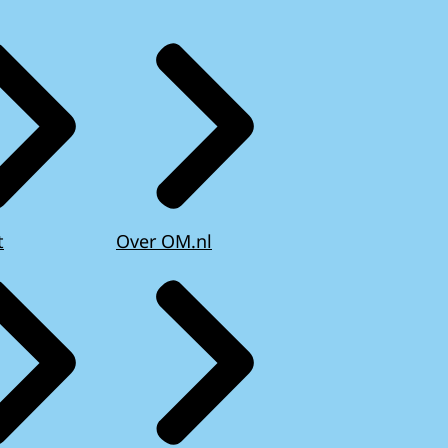
t
Over OM.nl