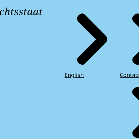
chtsstaat
English
Contac