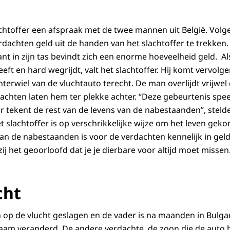
achtoffer een afspraak met de twee mannen uit België. Vol
dachten geld uit de handen van het slachtoffer te trekken. 
nt in zijn tas bevindt zich een enorme hoeveelheid geld. Al
eft en hard wegrijdt, valt het slachtoffer. Hij komt vervolg
terwiel van de vluchtauto terecht. De man overlijdt vrijwel 
achten laten hem ter plekke achter. “Deze gebeurtenis speel
 tekent de rest van de levens van de nabestaanden”, stelde 
“Het slachtoffer is op verschrikkelijke wijze om het leven ge
an de nabestaanden is voor de verdachten kennelijk in geld
ij het geoorloofd dat je je dierbare voor altijd moet missen
cht
n op de vlucht geslagen en de vader is na maanden in Bulga
n naam veranderd. De andere verdachte, de zoon die de auto 