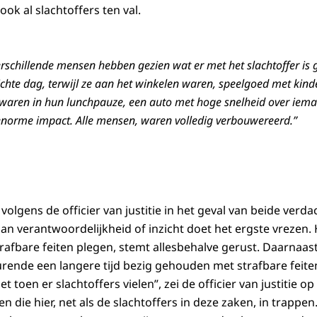
k al slachtoffers ten val.
“Verschillende mensen hebben gezien wat er met het slachtoffer is
lichte dag, terwijl ze aan het winkelen waren, speelgoed met kin
 waren in hun lunchpauze, een auto met hoge snelheid over iema
 enorme impact. Alle mensen, waren volledig verbouwereerd.”
 volgens de officier van justitie in het geval van beide verda
aan verantwoordelijkheid of inzicht doet het ergste vrezen. 
afbare feiten plegen, stemt allesbehalve gerust. Daarnaas
ende een langere tijd bezig gehouden met strafbare feiten. 
toen er slachtoffers vielen”, zei de officier van justitie op z
en die hier, net als de slachtoffers in deze zaken, in trappe