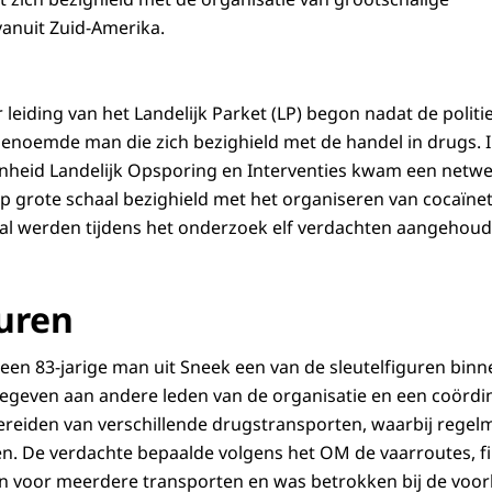
anuit Zuid-Amerika.
leiding van het Landelijk Parket (LP) begon nadat de politi
noemde man die zich bezighield met de handel in drugs. I
nheid Landelijk Opsporing en Interventies kwam een netw
op grote schaal bezighield met het organiseren van cocaïne
aal werden tijdens het onderzoek elf verdachten aangehoud
guren
en 83-jarige man uit Sneek een van de sleutelfiguren binne
gegeven aan andere leden van de organisatie en een coörd
bereiden van verschillende drugstransporten, waarbij regel
n. De verdachte bepaalde volgens het OM de vaarroutes, f
n voor meerdere transporten en was betrokken bij de voor