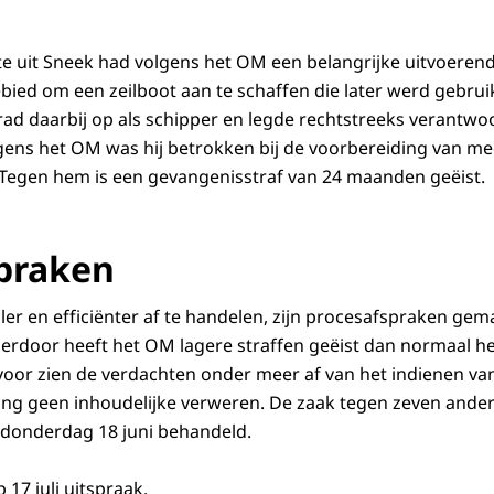
e uit Sneek had volgens het OM een belangrijke uitvoerende 
ebied om een zeilboot aan te schaffen die later werd gebrui
trad daarbij op als schipper en legde rechtstreeks verantwo
gens het OM was hij betrokken bij de voorbereiding van m
Tegen hem is een gevangenisstraf van 24 maanden geëist.
praken
ler en efficiënter af te handelen, zijn procesafspraken ge
ierdoor heeft het OM lagere straffen geëist dan normaal het
rvoor zien de verdachten onder meer af van het indienen 
ing geen inhoudelijke verweren. De zaak tegen zeven ander
donderdag 18 juni behandeld.
17 juli uitspraak.