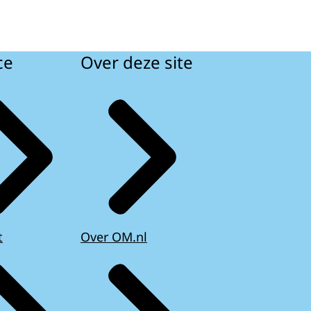
ce
Over deze site
t
Over OM.nl