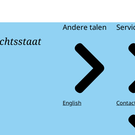
Andere talen
Servi
chtsstaat
English
Contac