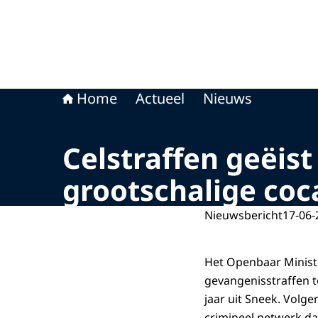
Home
Actueel
Nieuws
Celstraffen geëis
grootschalige co
Nieuwsbericht
17-06-
Het Openbaar Ministe
gevangenisstraffen to
jaar uit Sneek. Volge
crimineel netwerk da