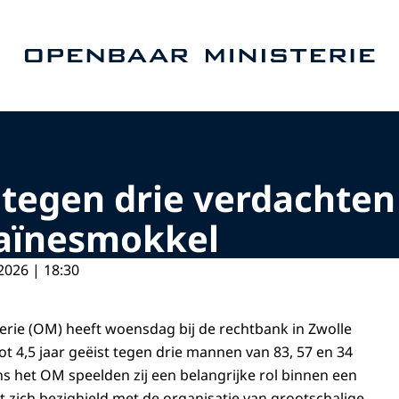
Naar de homepage van Openbaar Ministerie
t tegen drie verdachten
caïnesmokkel
2026 | 18:30
rie (OM) heeft woensdag bij de rechtbank in Zwolle
t 4,5 jaar geëist tegen drie mannen van 83, 57 en 34
ns het OM speelden zij een belangrijke rol binnen een
t zich bezighield met de organisatie van grootschalige