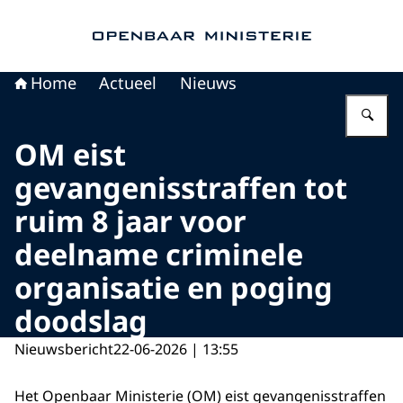
Naar de homepage van Openbaar Ministerie
Home
Actueel
Nieuws
Vu
OM eist
gevangenisstraffen tot
ruim 8 jaar voor
deelname criminele
organisatie en poging
doodslag
Nieuwsbericht
22-06-2026 | 13:55
Het Openbaar Ministerie (OM) eist gevangenisstraffen