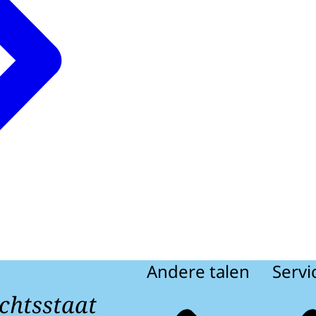
Andere talen
Servi
chtsstaat