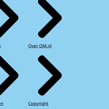
t
Over OM.nl
en
Copyright