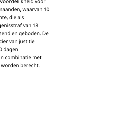
woordelijkheid voor
0 maanden, waarvan 10
te, die als
genisstraf van 18
ssend en geboden. De
ier van justitie
00 dagen
 in combinatie met
e worden berecht.