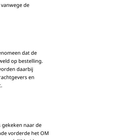
en vanwege de
fenomeen dat de
eld op bestelling.
worden daarbij
drachtgevers en
.
is gekeken naar de
ende vorderde het OM