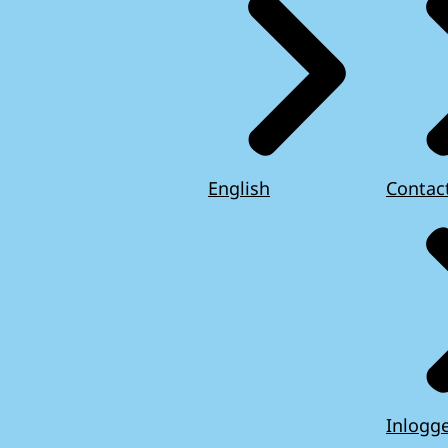
English
Contac
Inlogg