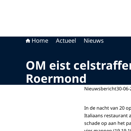
Home
Actueel
Nieuws
OM eist celstraffe
Roermond
Nieuwsbericht
30-06-
In de nacht van 20 op
Italiaans restaurant 
schade op aan het p
vier mannen (19,19,19