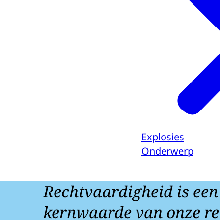
Explosies
Onderwerp
Rechtvaardigheid is een
kernwaarde van onze re