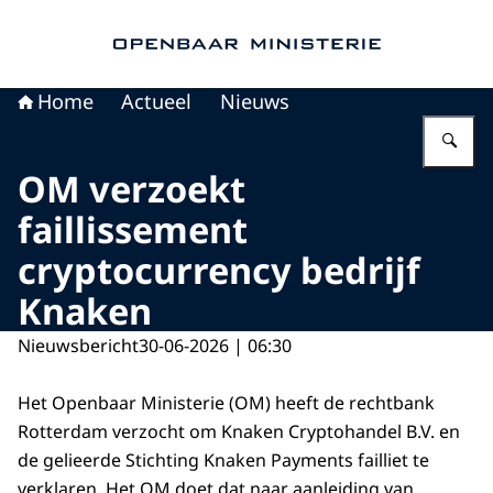
Naar de homepage van Openbaar Ministerie
Home
Actueel
Nieuws
Vu
OM verzoekt
faillissement
cryptocurrency bedrijf
Knaken
Nieuwsbericht
30-06-2026 | 06:30
Het Openbaar Ministerie (OM) heeft de rechtbank
Rotterdam verzocht om Knaken Cryptohandel B.V. en
de gelieerde Stichting Knaken Payments failliet te
verklaren. Het OM doet dat naar aanleiding van