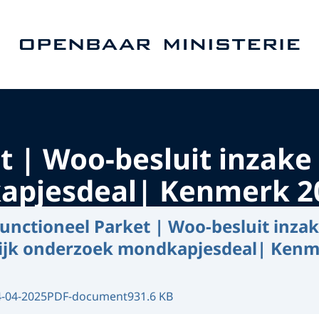
Naar de homepage van Openbaar Ministerie
 | Woo-besluit inzake c
apjesdeal| Kenmerk 2
unctioneel Parket | Woo-besluit inza
elijk onderzoek mondkapjesdeal| Kenm
4-04-2025
PDF-document
931.6 KB