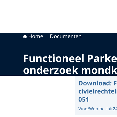
Home
Documenten
Functioneel Parket
onderzoek mondk
Download:
F
civielrecht
051
Woo/Wob-besluit
2