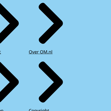
t
Over OM.nl
en
Copyright