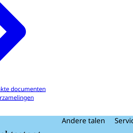
kte documenten
verzamelingen
Andere talen
Servi