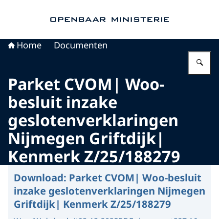
Naar de homepage van Openbaar Ministerie
Home
Documenten
Vu
Parket CVOM| Woo-
besluit inzake
geslotenverklaringen
Nijmegen Griftdijk|
Kenmerk Z/25/188279
Download:
Parket CVOM| Woo-besluit
inzake geslotenverklaringen Nijmegen
Griftdijk| Kenmerk Z/25/188279