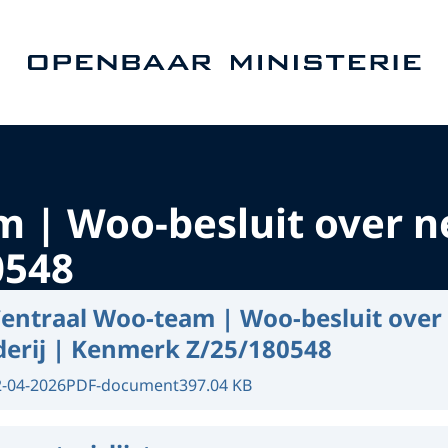
Naar de homepage van Openbaar Ministerie
 | Woo-besluit over n
0548
entraal Woo-team | Woo-besluit over
erij | Kenmerk Z/25/180548
2-04-2026
PDF-document
397.04 KB