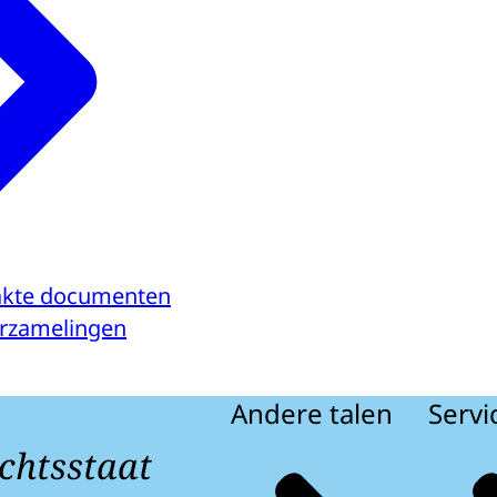
kte documenten
verzamelingen
Andere talen
Servi
chtsstaat