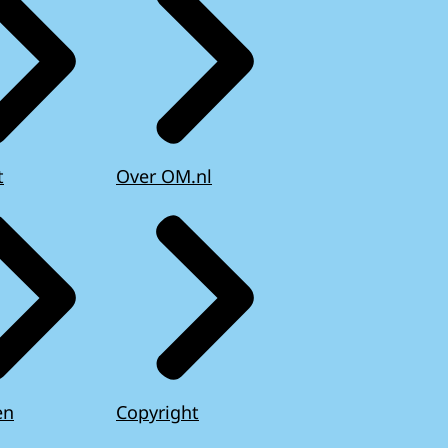
t
Over OM.nl
en
Copyright