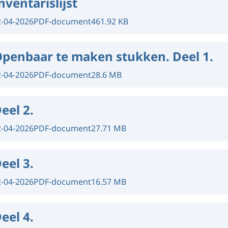
nventarislijst
2-04-2026
PDF-document
461.92 KB
penbaar te maken stukken. Deel 1.
2-04-2026
PDF-document
28.6 MB
eel 2.
2-04-2026
PDF-document
27.71 MB
eel 3.
2-04-2026
PDF-document
16.57 MB
eel 4.