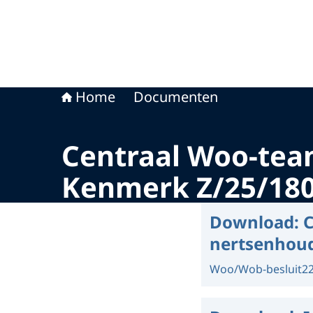
Home
Documenten
Centraal Woo-team
Kenmerk Z/25/18
Download:
C
nertsenhoud
Woo/Wob-besluit
2