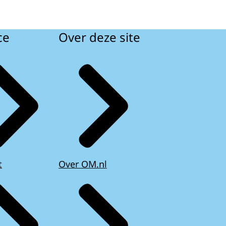
ce
Over deze site
t
Over OM.nl