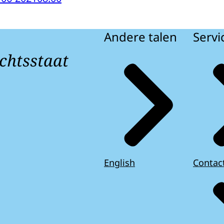
Andere talen
Servi
chtsstaat
English
Contac