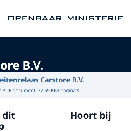
Naar de homepage van Openbaar Ministerie
ore B.V.
eitenrelaas Carstore B.V.
1
PDF-document
172.69 KB
3 pagina's
 dit
Hoort bij
p