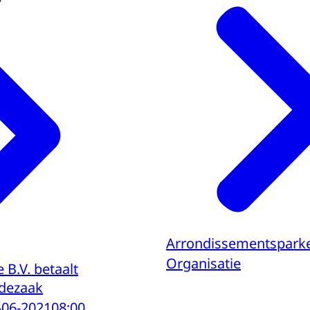
Arrondissementsparke
Organisatie
 B.V. betaalt
udezaak
-06-2021
08:00