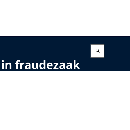
Vul in wat 
e in fraudezaak