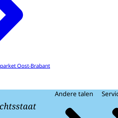
parket Oost-Brabant
Andere talen
Servi
chtsstaat