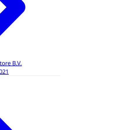
tore B.V.
021