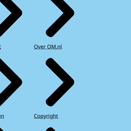
t
Over OM.nl
en
Copyright