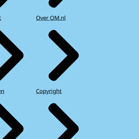
t
Over OM.nl
en
Copyright