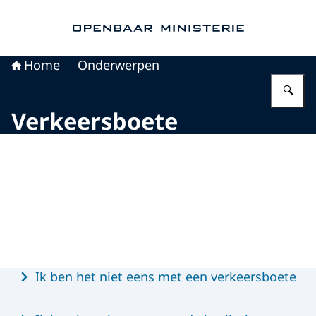
Naar de homepage van Openbaar Ministerie
Home
Onderwerpen
Vu
Verkeersboete
Beeld: CJIB
Menu
Ik ben het niet eens met een verkeersboete