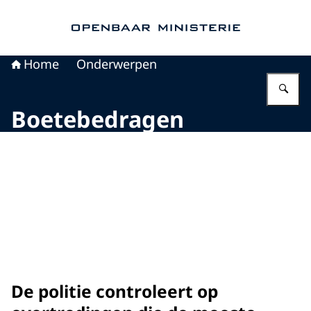
Naar de homepage van Openbaar Ministerie
Home
Onderwerpen
Vu
Boetebedragen
De politie controleert op