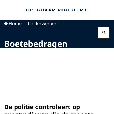
Naar de homepage van Openbaar Ministerie
Home
Onderwerpen
Vu
Boetebedragen
De politie controleert op