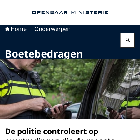
Naar de homepage van Openbaar Ministerie
Home
Onderwerpen
Vu
Boetebedragen
De politie controleert op