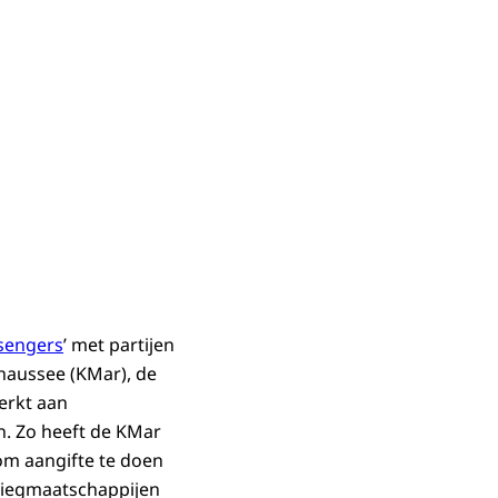
sengers
’ met partijen
chaussee (KMar), de
erkt aan
n. Zo heeft de KMar
om aangifte te doen
vliegmaatschappijen