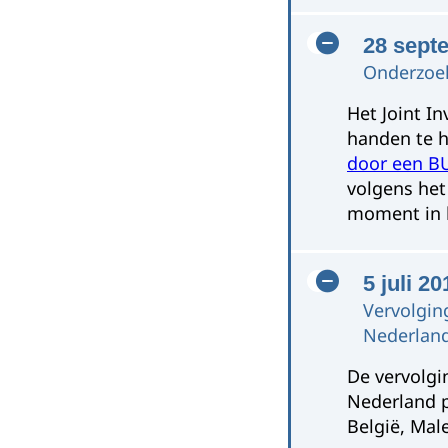
28 sept
Onderzoek
Het Joint In
handen te h
door een BU
volgens het
moment in 
5 juli 20
Vervolgin
Nederlan
De vervolgi
Nederland p
België, Mal