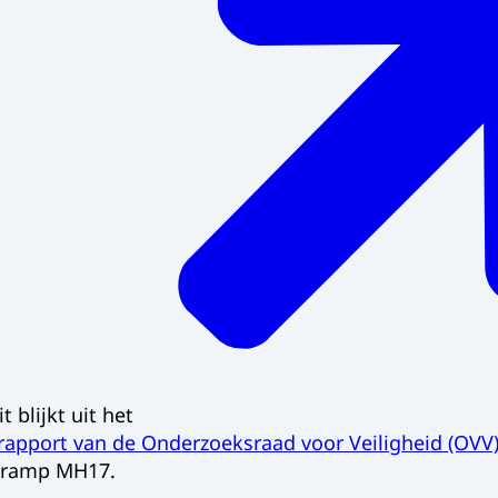
t blijkt uit het
apport van de Onderzoeksraad voor Veiligheid (OVV
egramp MH17.