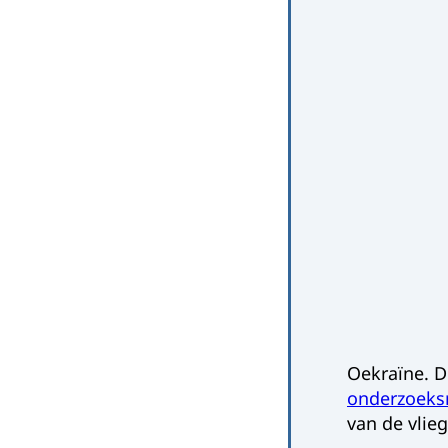
Oekraïne. Di
onderzoeksr
van de vli