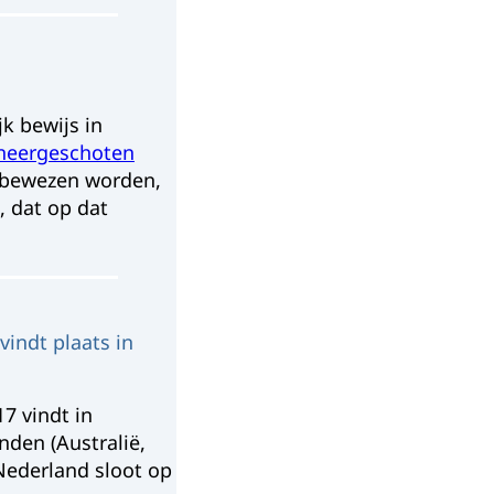
jk bewijs in
neergeschoten
n bewezen worden,
, dat op dat
indt plaats in
7 vindt in
nden (Australië,
Nederland sloot op