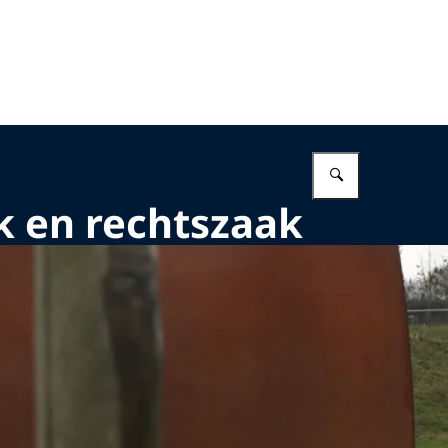
Vul in wat 
ek en rechtszaak