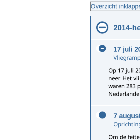
Overzicht inklapp
2014-h
17 juli 
Vliegram
Op 17 juli 
neer. Het v
waren 283 p
Nederlander
7 augus
Oprichting
Om de feite