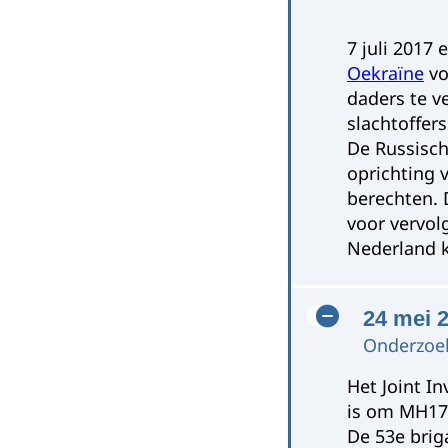
7 juli 2017
Oekraïne
vo
daders te v
slachtoffers
De Russisch
oprichting 
berechten. 
voor vervol
Nederland 
24 mei 
Onderzoek
Het Joint I
is om MH17 
De 53e brig