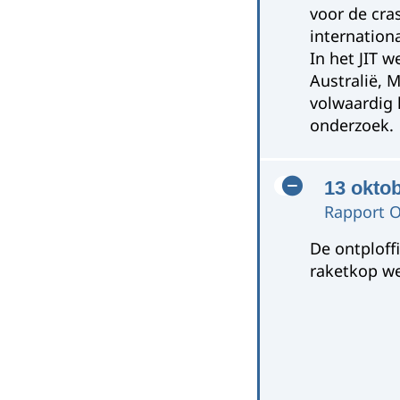
voor de cras
internation
In het JIT 
Australië, 
volwaardig l
onderzoek.
13 okto
Rapport O
De ontploff
raketkop we