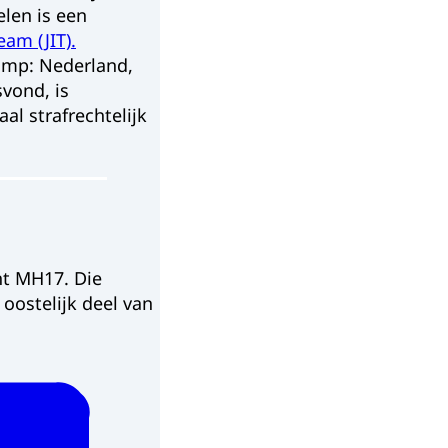
elen is een
eam (JIT).
ramp: Nederland,
svond, is
al strafrechtelijk
ht MH17. Die
oostelijk deel van