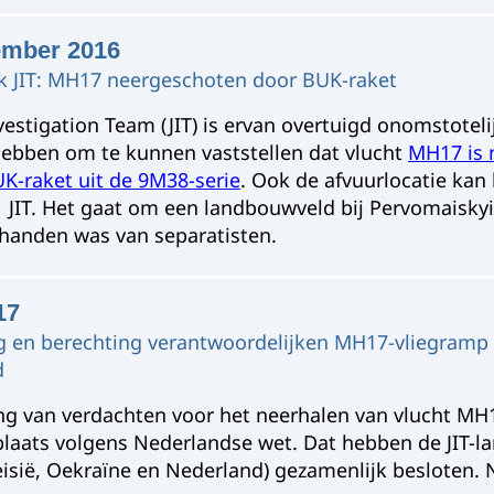
ember 2016
 JIT: MH17 neergeschoten door BUK-raket
vestigation Team (JIT) is ervan overtuigd onomstoteli
ebben om te kunnen vaststellen dat vlucht
MH17 is 
K-raket uit de 9M38-serie
. Ook de afvuurlocatie ka
 JIT. Het gaat om een landbouwveld bij Pervomaiskyi
handen was van separatisten.
17
g en berechting verantwoordelijken MH17-vliegramp v
d
ng van verdachten voor het neerhalen van vlucht MH1
laats volgens Nederlandse wet. Dat hebben de JIT-la
eisië, Oekraïne en Nederland) gezamenlijk besloten. 