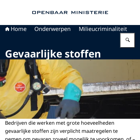
Naar de homepage van Openbaar Ministerie
Home
Onderwerpen
Milieucriminaliteit
Vu
Gevaarlijke stoffen
Bedrijven die werken met grote hoeveelheden
gevaarlijke stoffen zijn verplicht maatregelen te
nemen om gevaren zoveel mogelijk te voorkomen, of –