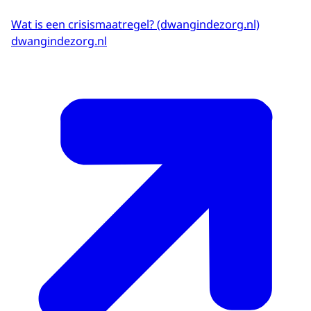
Wat is een crisismaatregel? (dwangindezorg.nl)
dwangindezorg.nl