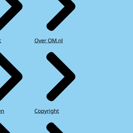
t
Over OM.nl
en
Copyright