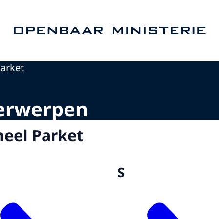
Naar de homepage van Openbaar Ministerie
Parket
erwerpen
eel Parket
S