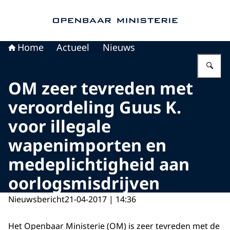
Naar de homepage van Openbaar Ministerie
Home
Actueel
Nieuws
Vu
OM zeer tevreden met
veroordeling Guus K.
voor illegale
wapenimporten en
medeplichtigheid aan
oorlogsmisdrijven
Nieuwsbericht
21-04-2017 | 14:36
Het Openbaar Ministerie (OM) is zeer tevreden met de