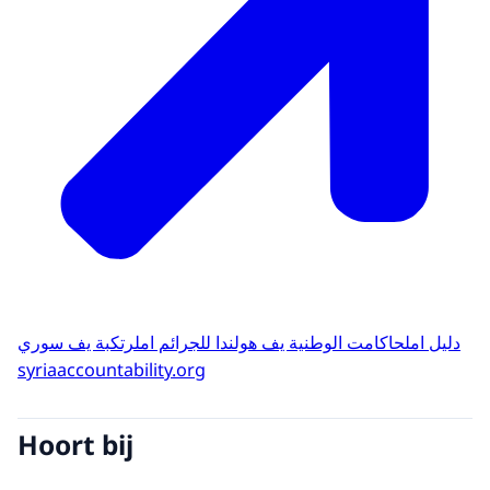
دليل املحاكامت الوطنية يف هولندا للجرائم املرتكبة يف سوري
syriaaccountability.org
Hoort bij