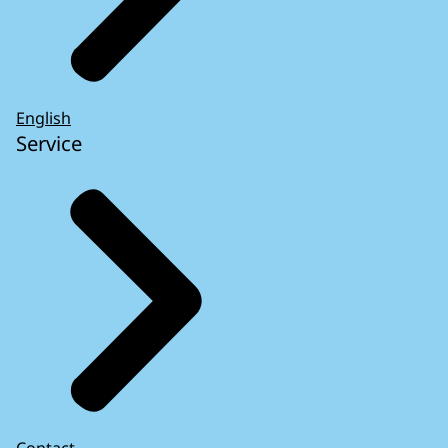
English
Service