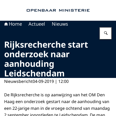
Naar de homepage van Openbaar Ministerie
Home
Actueel
Nieuws
Vu
Rijksrecherche start
onderzoek naar
aanhouding
Leidschendam
Nieuwsbericht
04-09-2019 | 12:00
De Rijksrecherche is op aanwijzing van het OM Den
Haag een onderzoek gestart naar de aanhouding van
een 22-jarige man in de vroege ochtend van maandag
2 september jongstleden te Leidschendam. De man