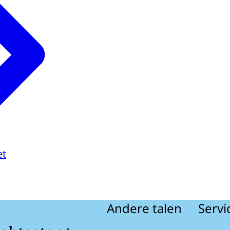
et
Andere talen
Servi