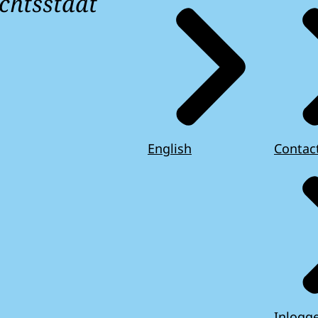
chtsstaat
English
Contac
Inlogg