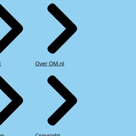
t
Over OM.nl
en
Copyright