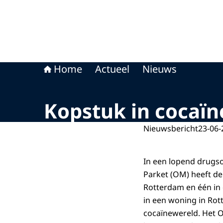
Home
Actueel
Nieuws
Kopstuk in cocaï
Nieuwsbericht
23-06-
In een lopend drugso
Parket (OM) heeft d
Rotterdam en één in
in een woning in Rot
cocaïnewereld. Het O