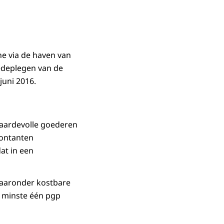
e via de haven van
edeplegen van de
juni 2016.
aardevolle goederen
contanten
at in een
waaronder kostbare
n minste één pgp