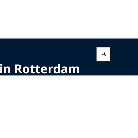
Vul in wat 
in Rotterdam