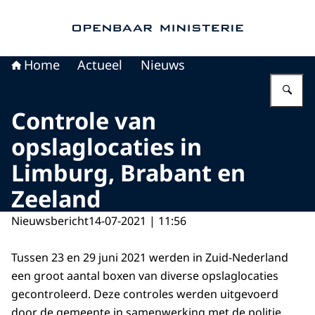
Naar de homepage van Openbaar Ministerie
Home
Actueel
Nieuws
Vu
Controle van
opslaglocaties in
Limburg, Brabant en
Zeeland
Nieuwsbericht
14-07-2021 | 11:56
Tussen 23 en 29 juni 2021 werden in Zuid-Nederland
een groot aantal boxen van diverse opslaglocaties
gecontroleerd. Deze controles werden uitgevoerd
door de gemeente in samenwerking met de politie,