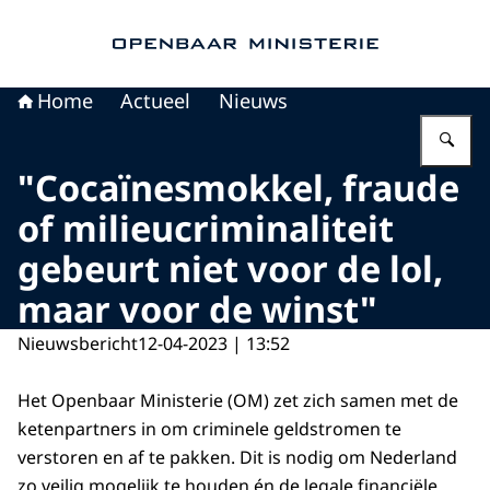
Naar de homepage van Openbaar Ministerie
Home
Actueel
Nieuws
Vu
"Cocaïnesmokkel, fraude
of milieucriminaliteit
gebeurt niet voor de lol,
maar voor de winst"
Nieuwsbericht
12-04-2023 | 13:52
Het Openbaar Ministerie (OM) zet zich samen met de
ketenpartners in om criminele geldstromen te
verstoren en af te pakken. Dit is nodig om Nederland
zo veilig mogelijk te houden én de legale financiële